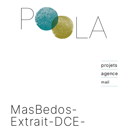
projets
agence
MasBedos-
Extrait-DCE-