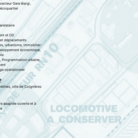
ecteur Gare élargi,
 écoquartier
andataire
ent et DD
 et déplacements
s, urbanisme, immobilier
veloppement économique,
ôle
s, Programmation urbaine,
ment
ge opérationnel
e
elines, ville de Coignières
e adaptée ouverte et à
de