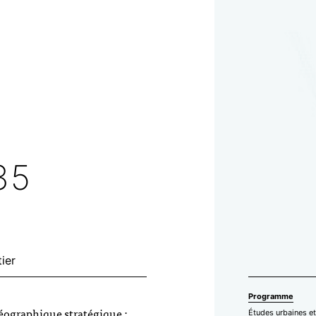
35
ier
Programme
géographique stratégique :
Études urbaines et