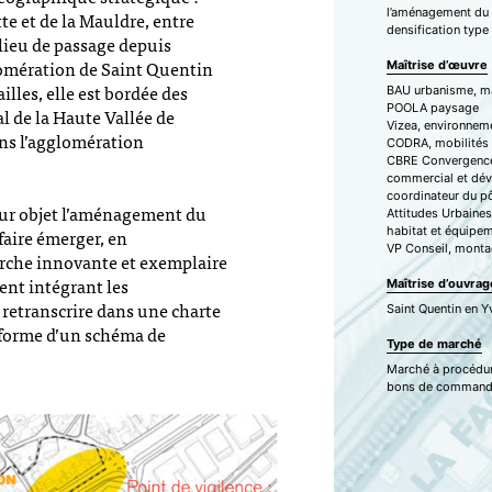
l’aménagement du s
te et de la Mauldre, entre
densification type
 lieu de passage depuis
mération de Saint Quentin
Maîtrise d’œuvre
lles, elle est bordée des
BAU urbanisme, m
POOLA paysage
al de la Haute Vallée de
Vizea, environnem
ns l’agglomération
CODRA, mobilités
CBRE Convergence
commercial et dé
coordinateur du p
our objet l’aménagement du
Attitudes Urbaine
 faire émerger, en
habitat et équipe
VP Conseil, monta
arche innovante et exemplaire
ent intégrant les
Maîtrise d’ouvrag
retranscrire dans une charte
Saint Quentin en Yv
 forme d’un schéma de
Type de marché
Marché à procédur
bons de comman