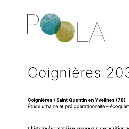
Coignières 20
Coignières / Saint Quentin en Yvelines (78)
Étude urbaine et pré opérationnelle – écoquart
L’histoire de Coignières repose sur une position 